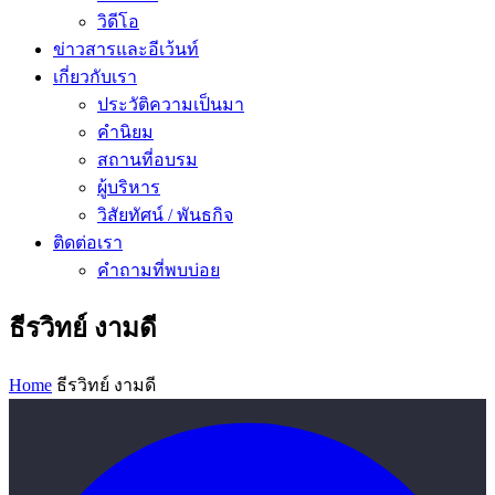
วิดีโอ
ข่าวสารและอีเว้นท์
เกี่ยวกับเรา
ประวัติความเป็นมา
คำนิยม
สถานที่อบรม
ผู้บริหาร
วิสัยทัศน์ / พันธกิจ
ติดต่อเรา
คำถามที่พบบ่อย
ธีรวิทย์ งามดี
Home
ธีรวิทย์ งามดี