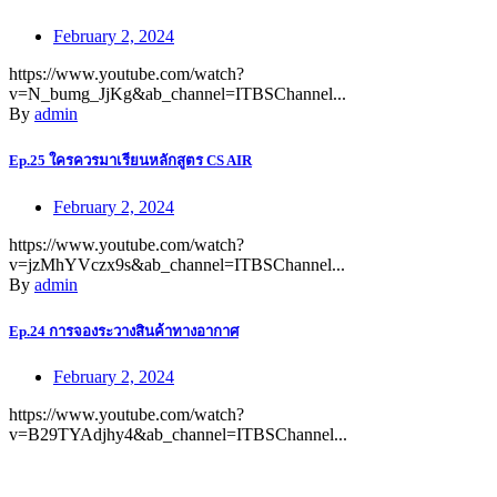
February 2, 2024
https://www.youtube.com/watch?
v=N_bumg_JjKg&ab_channel=ITBSChannel...
By
admin
Ep.25 ใครควรมาเรียนหลักสูตร CS AIR
February 2, 2024
https://www.youtube.com/watch?
v=jzMhYVczx9s&ab_channel=ITBSChannel...
By
admin
Ep.24 การจองระวางสินค้าทางอากาศ
February 2, 2024
https://www.youtube.com/watch?
v=B29TYAdjhy4&ab_channel=ITBSChannel...