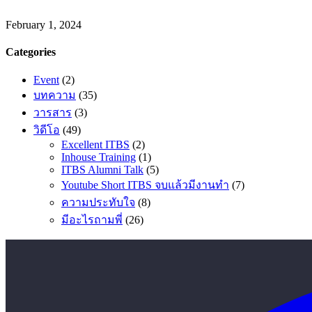
February 1, 2024
Categories
Event
(2)
บทความ
(35)
วารสาร
(3)
วิดีโอ
(49)
Excellent ITBS
(2)
Inhouse Training
(1)
ITBS Alumni Talk
(5)
Youtube Short ITBS จบแล้วมีงานทำ
(7)
ความประทับใจ
(8)
มีอะไรถามพี่
(26)