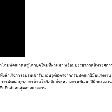
กโฉมพัฒนาคนสู่โลกยุคใหม่ที่ผ่านมา พร้อมบรรยากาศนิทรรศการแส
BS ที่พึ่งสำเร็จการอบรมเข้ารับมอบวุฒิบัตรจากกรมพัฒนาฝีมือแรง
รพัฒนาบุคลากรด้านโลจิสติกส์ระหว่างกรมพัฒนาฝีมือแรงงานกั
โลจิสติกส์ออกสู่ตลาดแรงงาน