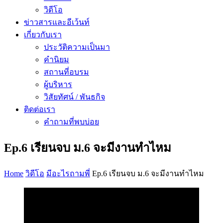
วิดีโอ
ข่าวสารและอีเว้นท์
เกี่ยวกับเรา
ประวัติความเป็นมา
คำนิยม
สถานที่อบรม
ผู้บริหาร
วิสัยทัศน์ / พันธกิจ
ติดต่อเรา
คำถามที่พบบ่อย
Ep.6 เรียนจบ ม.6 จะมีงานทำไหม
Home
วิดีโอ
มีอะไรถามพี่
Ep.6 เรียนจบ ม.6 จะมีงานทำไหม