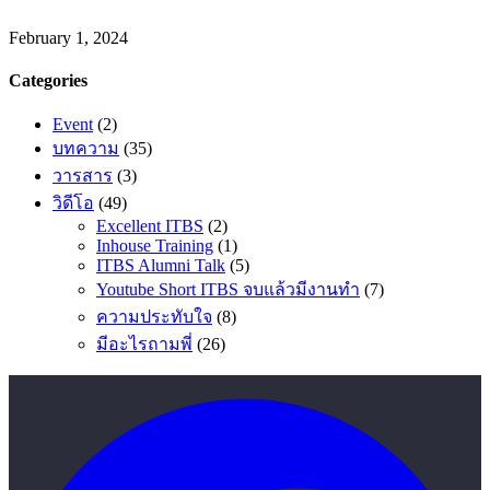
February 1, 2024
Categories
Event
(2)
บทความ
(35)
วารสาร
(3)
วิดีโอ
(49)
Excellent ITBS
(2)
Inhouse Training
(1)
ITBS Alumni Talk
(5)
Youtube Short ITBS จบแล้วมีงานทำ
(7)
ความประทับใจ
(8)
มีอะไรถามพี่
(26)